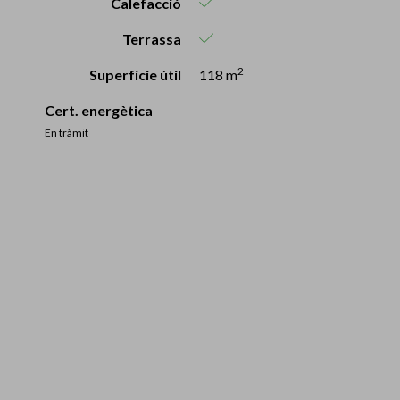
Calefacció
Terrassa
2
Superfície útil
118 m
Cert. energètica
En tràmit