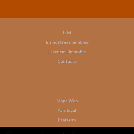
Inici
Els nostres immobles
Li venem l'immoble
Contacte
Mapa Web
Avís legal
Preferits
Immobles destacats