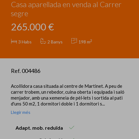
Casa aparellada en venda al Carrer
segre
265.000 €
2
3
Habs
2 Banys
198 m
Ref. 004486
Acollidora casa situada al centre de Martinet. A peu de
carrer trobem, un rebedor, cuina oberta i equipada i saló
menjador, amb una xemeneia de pèl·lets i sortida al pati
d'uns 50 m2, 1 dormitori doble i 1 dormitori s...
Llegir més
Adapt. mob. reduïda