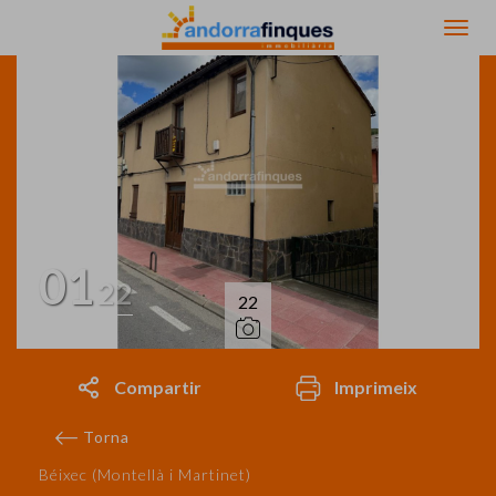
01
22
22
Compartir
Imprimeix
Torna
Béixec (Montellà i Martinet)