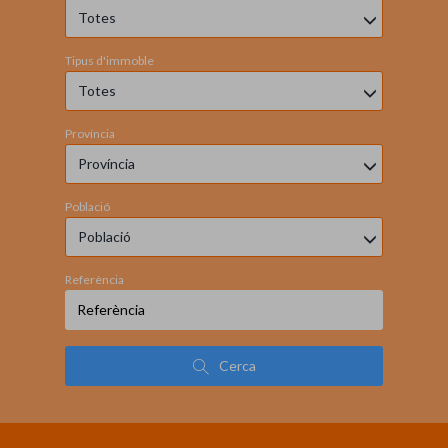
Totes
Tipus d'immoble
Totes
Província
Província
Població
Població
Referència
Cerca