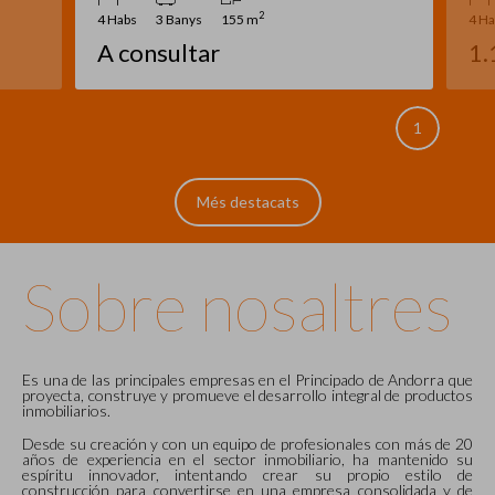
2
4 Habs
2 Banys
289 m
40
1.100.000 €
1
2
Més destacats
Sobre nosaltres
Es una de las principales empresas en el Principado de Andorra que
proyecta, construye y promueve el desarrollo integral de productos
inmobiliarios.
Desde su creación y con un equipo de profesionales con más de 20
años de experiencia en el sector inmobiliario, ha mantenido su
espíritu innovador, intentando crear su propio estilo de
construcción para convertirse en una empresa consolidada y de