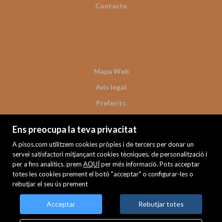
Contacte
Mapa Web
Avís legal
Preferits
Immobles destacats
Ens preocupa la teva privacitat
Notícies
A pisos.com utilitzem cookies pròpies i de tercers per donar un
Política de cookies
servei satisfactori mitjançant cookies tècniques, de personalització i
per a fins analítics. prem
AQUÍ
per més informació. Pots acceptar
totes les cookies prement el botó "acceptar" o configurar-les o
rebutjar el seu ús prement
Acceptar
Rebutjar totes