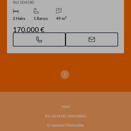
Ref. 004580
2
2 Habs
1 Banys
49 m
170.000 €
1
Inici
Els nostres immobles
Li venem l'immoble