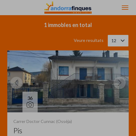
Filtrar
Ordena
1 immobles en total
Veure resultats
12
36
Carrer Doctor Cunnac (Osséja)
Pis