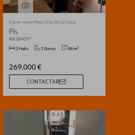
Carrer carrer Major (Pas de La Casa)
Pis
Ref. 004597
2
2 Habs
1 Banys
86 m
269.000 €
CONTACTAR