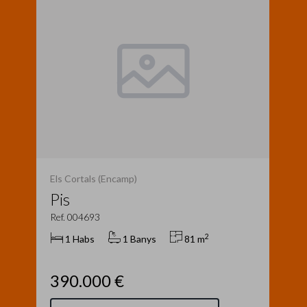
Els Cortals (Encamp)
Pis
Ref. 004693
2
1 Habs
1 Banys
81 m
390.000 €