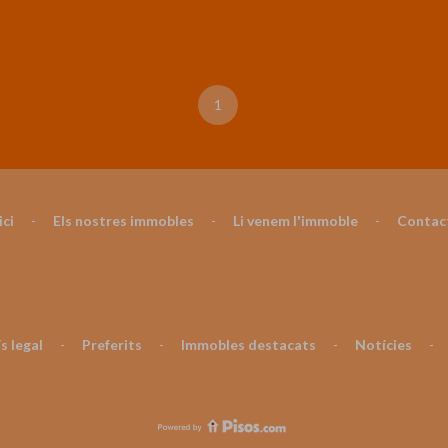
1
ici
-
Els nostres immobles
-
Li venem l'immoble
-
Contac
s legal
-
Preferits
-
Immobles destacats
-
Notícies
-