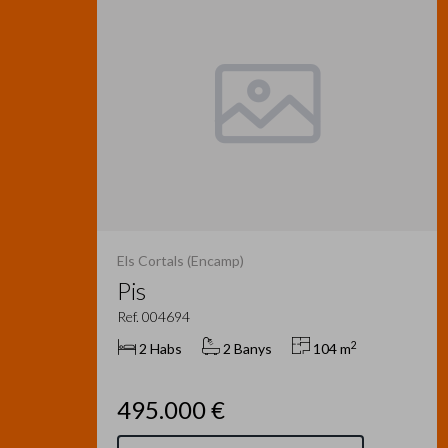
Els Cortals (Encamp)
Pis
Ref. 004694
2
2 Habs
2 Banys
104 m
495.000 €