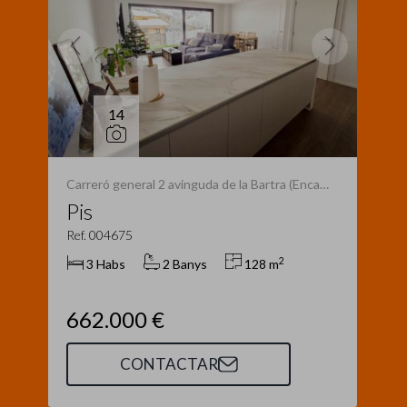
14
Carreró general 2 avinguda de la Bartra (Encamp)
Pis
Ref. 004675
2
3 Habs
2 Banys
128 m
662.000 €
CONTACTAR