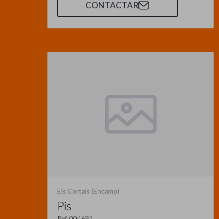
CONTACTAR
Els Cortals (Encamp)
Pis
Ref. 004691