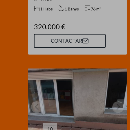
2
1 Habs
1 Banys
76 m
320.000 €
CONTACTAR
10