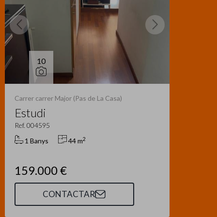
10
Carrer carrer Major (Pas de La Casa)
Estudi
Ref. 004595
2
1 Banys
44 m
159.000 €
CONTACTAR