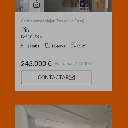
Carrer carrer Major (Pas de La Casa)
Pis
Ref. 004596
2
2 Habs
1 Banys
65 m
245.000 €
Ha baixat 24.000 €!
CONTACTAR