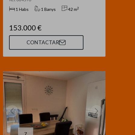
2
1 Habs
1 Banys
42 m
153.000 €
CONTACTAR
7