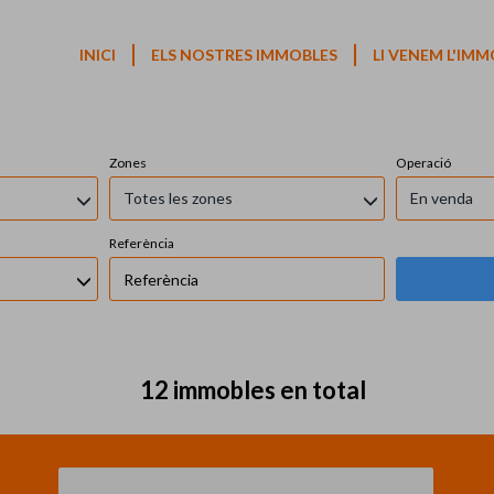
Immobles en venda en Encamp
INICI
ELS NOSTRES IMMOBLES
LI VENEM L'IMM
Zones
Operació
Totes les zones
En venda
Referència
12 immobles en total