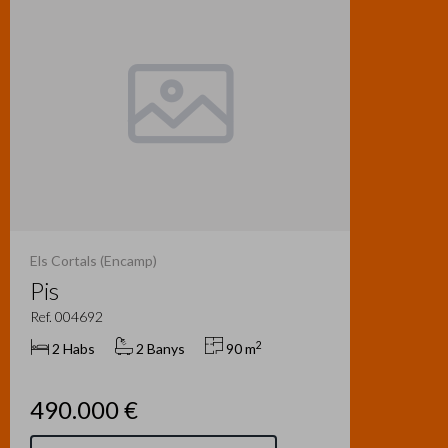
Els Cortals (Encamp)
Pis
Ref. 004692
2
2 Habs
2 Banys
90 m
490.000 €