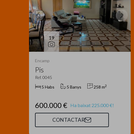
19
Encamp
Pis
Ref. 0045
2
5 Habs
5 Banys
258 m
600.000 €
Ha baixat 225.000 €!
CONTACTAR