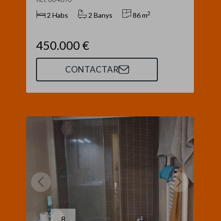
2
2 Habs
2 Banys
86 m
450.000 €
CONTACTAR
8